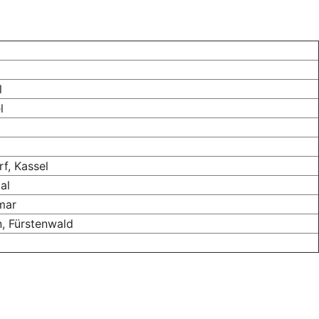
l
l
f, Kassel
al
mar
, Fürstenwald